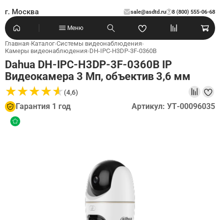
г. Москва
sale@asdtd.ru
8 (800) 555-06-68
?
Меню
Главная
›
Каталог
›
Системы видеонаблюдения
›
Камеры видеонаблюдения
›
DH-IPC-H3DP-3F-0360B
Dahua DH-IPC-H3DP-3F-0360B IP
Видеокамера 3 Мп, объектив 3,6 мм
★
★
★
★
★
★
★
★
★
★
(4,6)
Гарантия 1 год
Артикул: УТ-00096035