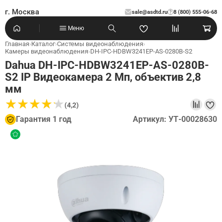
г. Москва
sale@asdtd.ru
8 (800) 555-06-68
?
Меню
Главная
›
Каталог
›
Системы видеонаблюдения
›
Камеры видеонаблюдения
›
DH-IPC-HDBW3241EP-AS-0280B-S2
Dahua DH-IPC-HDBW3241EP-AS-0280B-
S2 IP Видеокамера 2 Мп, объектив 2,8
мм
★
★
★
★
★
★
★
★
★
★
(4,2)
Гарантия 1 год
Артикул: УТ-00028630