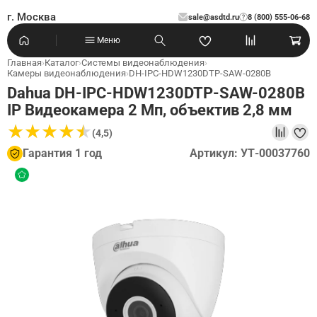
г. Москва
sale@asdtd.ru
8 (800) 555-06-68
?
Меню
Главная
›
Каталог
›
Системы видеонаблюдения
›
Камеры видеонаблюдения
›
DH-IPC-HDW1230DTP-SAW-0280B
Dahua DH-IPC-HDW1230DTP-SAW-0280B
IP Видеокамера 2 Мп, объектив 2,8 мм
★
★
★
★
★
★
★
★
★
★
(4,5)
Гарантия 1 год
Артикул: УТ-00037760