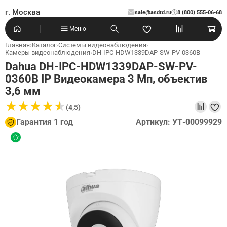
г. Москва
sale@asdtd.ru
8 (800) 555-06-68
?
Меню
Главная
›
Каталог
›
Системы видеонаблюдения
›
Камеры видеонаблюдения
›
DH-IPC-HDW1339DAP-SW-PV-0360B
Dahua DH-IPC-HDW1339DAP-SW-PV-
0360B IP Видеокамера 3 Мп, объектив
3,6 мм
★
★
★
★
★
★
★
★
★
★
(4,5)
Гарантия 1 год
Артикул: УТ-00099929