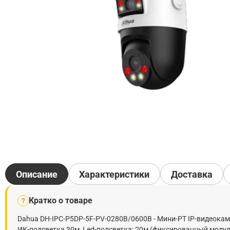
Описание
Характеристики
Доставка
Кратко о товаре
?
Dahua DH-IPC-P5DP-5F-PV-0280B/0600B - Мини-PT IP-видеокаме
ИК-подсветка 30м, Led-подсветка: 20м (фиксированный модуль