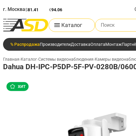
г. Москва
$
81.41
€
94.06
Поиск по каталог
Каталог
% Распродажа
Производители
Доставка
Оплата
Монтаж
Партн
Главная
›
Каталог
›
Системы видеонаблюдения
›
Камеры видеонабл
Dahua DH-IPC-P5DP-5F-PV-0280B/0600