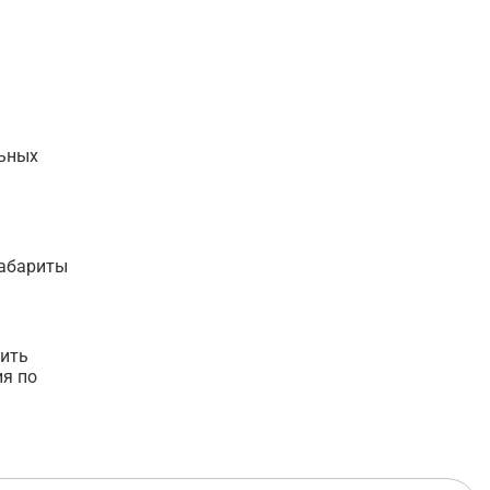
льных
габариты
оить
ия по