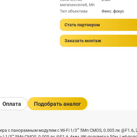
мегапикселей, Мп
Тип объектива
Фикс. фокус
Стать партнером
Заказать монтаж
Оплата
Подобрать аналог
ра с панорамным модулем с Wi-Fi 1/3"" 5Мп CMOS, 0.005 лк @F1.6, 
) 1/3"" 5Мп CMOS, 0.005 лк @F1.6, 6мм, ИК-подсветка 50м, Led-под