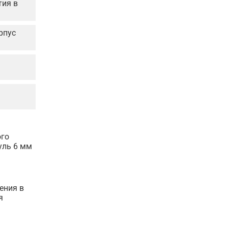
тия в
рпус
я
ого
уль 6 мм
ения в
я