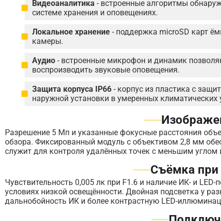
Видеоаналитика
- встроенные алгоритмы обнаруж
системе хранения и оповещениях.
Локальное хранение
- поддержка microSD карт ём
камеры.
Аудио
- встроенные микрофон и динамик позвол
воспроизводить звуковые оповещения.
Защита корпуса IP66
- корпус из пластика с защит
наружной установки в умеренных климатических 
Изображен
Разрешение 5 Мп и указанные фокусные расстояния объ
обзора. Фиксированный модуль с объективом 2,8 мм обес
служит для контроля удалённых точек с меньшим углом 
Съёмка при
Чувствительность 0,005 лк при F1.6 и наличие ИК- и LE
условиях низкой освещённости. Двойная подсветка у раз
дальнобойность ИК и более контрастную LED-иллюмина
Подключ