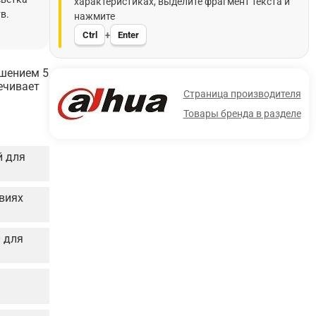
характеристиках, выделите фрагмент текста и
в.
нажмите
Ctrl
Enter
+
ешением 5
ечивает
Страница производителя
Товары бренда в разделе
й для
овиях
 для