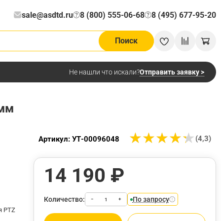
sale@asdtd.ru
8 (800) 555-06-68
8 (495) 677-95-20
?
?
Поиск
Отправить заявку >
Не нашли что искали?
 мм
★
★
★
★
★
★
★
★
★
★
(4,3)
Артикул: УТ-00096048
14 190 ₽
Количество:
По запросу
−
+
я PTZ