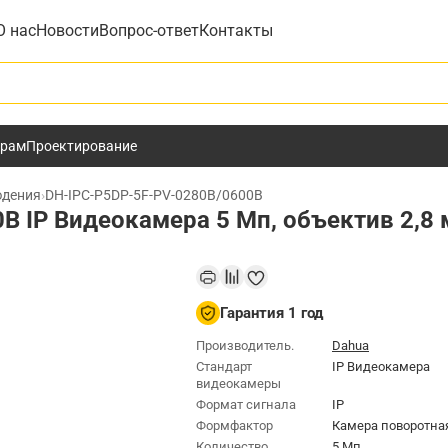
О нас
Новости
Вопрос-ответ
Контакты
у
ёрам
Проектирование
юдения
›
DH-IPC-P5DP-5F-PV-0280B/0600B
B IP Видеокамера 5 Мп, объектив 2,8
Гарантия 1 год
Производитель.
Dahua
Стандарт
IP Видеокамера
видеокамеры
Формат сигнала
IP
Формфактор
Камера поворотна
Количество
5 Мп