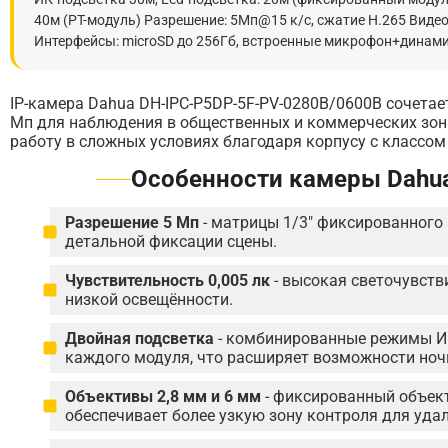
40м (PT-модуль) Разрешение: 5Мп@15 к/с, сжатие H.265 Виде
Интерфейсы: microSD до 256Гб, встроенные микрофон+динамик. Пи
IP-камера Dahua DH-IPC-P5DP-5F-PV-0280B/0600B сочета
Мп для наблюдения в общественных и коммерческих зона
работу в сложных условиях благодаря корпусу с классо
Особенности камеры Dahu
Разрешение 5 Мп
- матрицы 1/3" фиксированного
детальной фиксации сцены.
Чувствительность 0,005 лк
- высокая светочувств
низкой освещённости.
Двойная подсветка
- комбинированные режимы ИК
каждого модуля, что расширяет возможности ноч
Объективы 2,8 мм и 6 мм
- фиксированный объект
обеспечивает более узкую зону контроля для уда