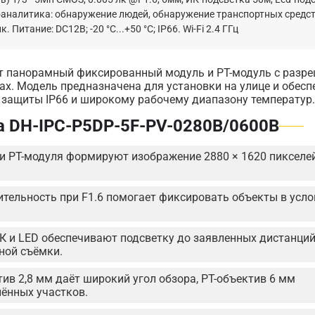
оаналитика: обнаружение людей, обнаружение транспортных средст
тание: DC12В; -20 °C...+50 °C; IP66. Wi-Fi 2.4 ГГц
ет панорамный фиксированный модуль и PT-модуль с разр
х. Модель предназначена для установки на улице и обесп
м защиты IP66 и широкому рабочему диапазону температур.
a DH-IPC-P5DP-5F-PV-0280B/0600B
 и PT-модуля формируют изображение 2880 × 1620 пикселе
ительность при F1.6 помогает фиксировать объекты в усл
 и LED обеспечивают подсветку до заявленных дистанций
ной съёмки.
ив 2,8 мм даёт широкий угол обзора, PT-объектив 6 мм
лённых участков.