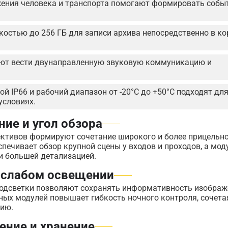
ения человека и транспорта помогают формировать собы
костью до 256 ГБ для записи архива непосредственно в ко
яют вести двунаправленную звуковую коммуникацию и
ой IP66 и рабочий диапазон от -20°C до +50°C подходят дл
условиях.
ие и угол обзора
ективов формируют сочетание широкого и более прицельн
печивает обзор крупной сцены у входов и проходов, а мод
и большей детализацией.
 слабом освещении
D-подсветки позволяют сохранять информативность изображ
ных модулей повышает гибкость ночного контроля, сочета
цию.
ение и хранение