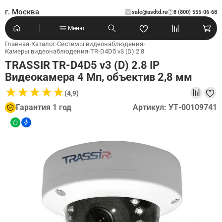
г. Москва
sale@asdtd.ru
8 (800) 555-06-68
?
Меню
Главная
›
Каталог
›
Системы видеонаблюдения
›
Камеры видеонаблюдения
›
TR-D4D5 v3 (D) 2.8
TRASSIR TR-D4D5 v3 (D) 2.8 IP
Видеокамера 4 Мп, объектив 2,8 мм
★
★
★
★
★
★
★
★
★
★
(4,9)
Гарантия 1 год
Артикул: УТ-00109741