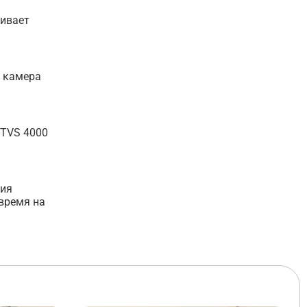
чивает
о камера
 TVS 4000
ния
время на