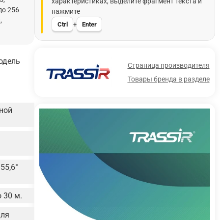
характеристиках, выделите фрагмент текста и
до 256
нажмите
,
Ctrl
Enter
+
одель
Страница производителя
Товары бренда в разделе
ной
55,6°
 30 м.
для