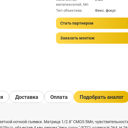
мегапикселей, Мп
Тип объектива
Фикс. фокус
Стать партнером
Заказать монтаж
ия
Доставка
Оплата
Подобрать аналог
ветной ночной съемки. Матрица 1/2.8" CMOS 5Мп, чувствительность
@25к/с, объектив 4 мм, режим "день/ночь" (FTC); кодеки H.264, H.26