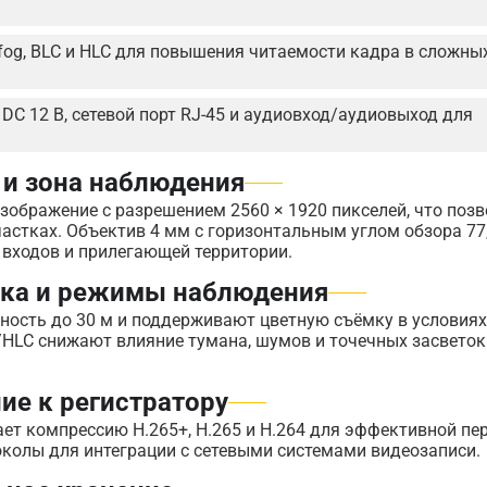
efog, BLC и HLC для повышения читаемости кадра в сложны
 DC 12 В, сетевой порт RJ-45 и аудиовход/аудиовыход для
 и зона наблюдения
зображение с разрешением 2560 × 1920 пикселей, что позв
астках. Объектив 4 мм с горизонтальным углом обзора 77
 входов и прилегающей территории.
тка и режимы наблюдения
ность до 30 м и поддерживают цветную съёмку в условиях
/HLC снижают влияние тумана, шумов и точечных засветок
ие к регистратору
ет компрессию H.265+, H.265 и H.264 для эффективной пе
околы для интеграции с сетевыми системами видеозаписи.