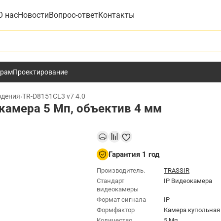
О нас
Новости
Вопрос-ответ
Контакты
у
ёрам
Проектирование
юдения
›
TR-D8151CL3 v7 4.0
окамера 5 Мп, объектив 4 мм
Гарантия 1 год
Производитель.
TRASSIR
Стандарт
IP Видеокамера
видеокамеры
Формат сигнала
IP
Формфактор
Камера купольная
Количество
5 Мп