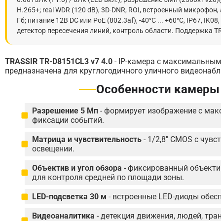
H.265+; real WDR (120 dB), 3D-DNR, ROI, встроенный микрофон,
Гб; питание 12В DC или PoE (802.3af), -40°C ... +60°C, IP67, I
детектор пересечения линий, контроль области. Поддержка T
TRASSIR TR-D8151CL3 v7 4.0
- IP-камера с максимальным
предназначена для круглогодичного уличного видеонабл
Особенности камеры 
Разрешение 5 Мп
- формирует изображение с мак
фиксации событий.
Матрица и чувствительность
- 1/2,8" CMOS с чув
освещении.
Объектив и угол обзора
- фиксированный объектив 
для контроля средней по площади зоны.
LED-подсветка 30 м
- встроенные LED-диоды обесп
Видеоаналитика
- детекция движения, людей, тра