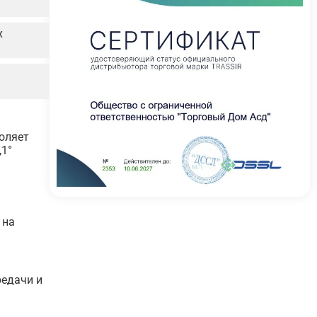
х
оляет
,1°
 на
редачи и