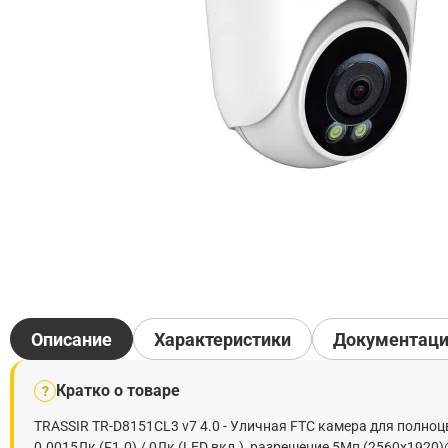
Описание
Характеристики
Документац
Кратко о товаре
?
TRASSIR TR-D8151CL3 v7 4.0 - Уличная FTC камера для полноц
0.0015Лк (F1.0) / 0Лк (LED вкл.), разрешение 5Мп (2560x1920)