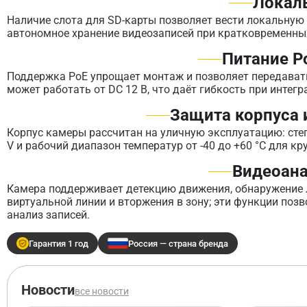
Локал
Наличие слота для SD-карты позволяет вести локальную 
автономное хранение видеозаписей при кратковременных
Питание P
Поддержка PoE упрощает монтаж и позволяет передавать
может работать от DC 12 В, что даёт гибкость при инте
Защита корпуса 
Корпус камеры рассчитан на уличную эксплуатацию: степ
V и рабочий диапазон температур от -40 до +60 °C для к
Видеоана
Камера поддерживает детекцию движения, обнаружение л
виртуальной линии и вторжения в зону; эти функции по
анализ записей.
Гарантия 1 год
Россия — страна бренда
Новости
все новости