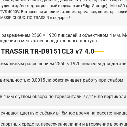
 аудиовход/выход; встроенный видеоархив (Edge Storage) - MicroSD 
K08, TVS 4000V. Встроенная аналитика: детектор машин, детектор людей
RASSIR CLOUD. ПО TRASSIR в подарок!
 разрешением 2560 × 1920 пикселей и объективом 4 мм. М
юдения в местах непосредственного доступа.
TRASSIR TR-D8151CL3 v7 4.0
симальным разрешением 2560 × 1920 пикселей для деталь
ствительностью 0,0015 лк обеспечивает работу при слабом
4 мм с углом обзора по горизонтали 77,1° и по вертикали 
ечивают цветную съёмку в тёмное время на расстоянии до
нспортных средств, пересечение линии и вторжение в зону 