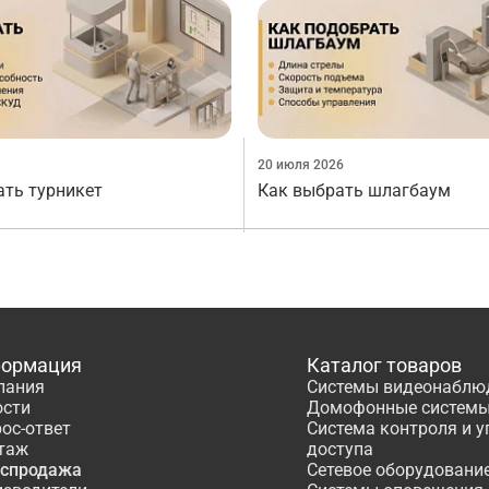
20 июля 2026
ать турникет
Как выбрать шлагбаум
ормация
Каталог товаров
пания
Системы видеонаблю
ости
Домофонные систем
ос-ответ
Система контроля и 
таж
доступа
аспродажа
Сетевое оборудовани