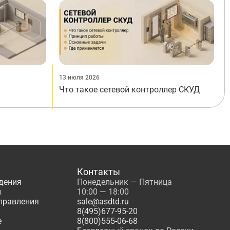
13 июля 2026
Что такое сетевой контроллер СКУД
Контакты
дения
Понедельник — Пятница
ы
10:00 — 18:00
управления
sale@asdtd.ru
8(495)677-95-20
е
8(800)555-06-68