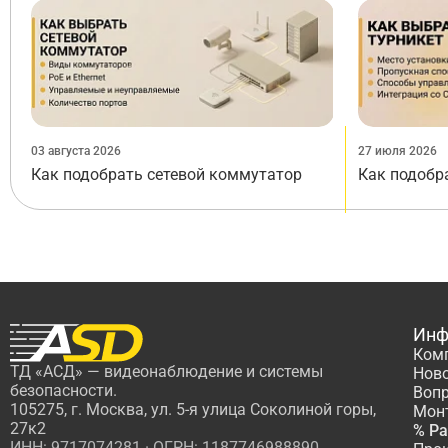
03 августа 2026
27 июля 2026
Как подобрать сетевой коммутатор
Как подобр
Инф
Ком
ТД «АСД» — видеонаблюдение и системы
Нов
безопасности.
Вопр
105275, г. Москва, ул. 5-я улица Соколиной горы,
Мон
27к2
% Р
ИНН: 9717074281 · ОГРН: 1187746988890