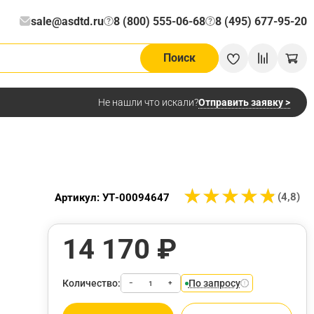
sale@asdtd.ru
8 (800) 555-06-68
8 (495) 677-95-20
?
?
Поиск
Отправить заявку >
Не нашли что искали?
★
★
★
★
★
★
★
★
★
★
(4,8)
Артикул: УТ-00094647
14 170 ₽
Количество:
По запросу
−
+