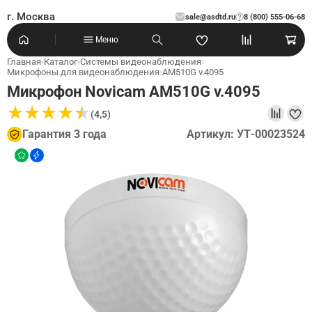
г. Москва
sale@asdtd.ru
8 (800) 555-06-68
?
Меню
Главная
›
Каталог
›
Системы видеонаблюдения
›
Микрофоны для видеонаблюдения
›
AM510G v.4095
Микрофон Novicam AM510G v.4095
★
★
★
★
★
★
★
★
★
★
(4,5)
Гарантия 3 года
Артикул: УТ-00023524