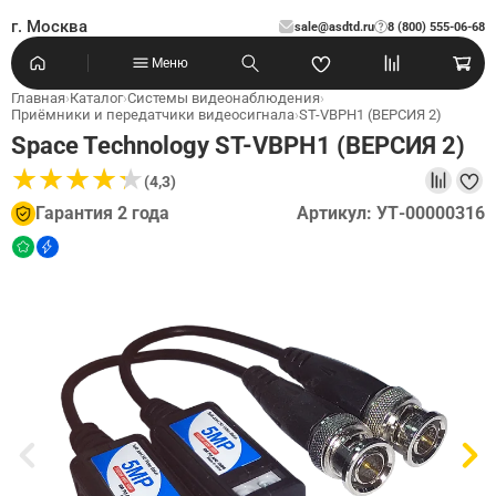
г. Москва
sale@asdtd.ru
8 (800) 555-06-68
?
Меню
Главная
›
Каталог
›
Системы видеонаблюдения
›
Приёмники и передатчики видеосигнала
›
ST-VBPH1 (ВЕРСИЯ 2)
Space Technology ST-VBPH1 (ВЕРСИЯ 2)
★
★
★
★
★
★
★
★
★
★
(4,3)
Гарантия 2 года
Артикул: УТ-00000316