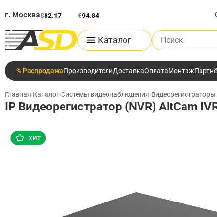
г. Москва
$
82.17
€
94.84
Поиск по каталог
Каталог
% Распродажа
Производители
Доставка
Оплата
Монтаж
Партн
Главная
›
Каталог
›
Системы видеонаблюдения
›
Видеорегистраторы
IP Видеорегистратор (NVR) AltCam IV