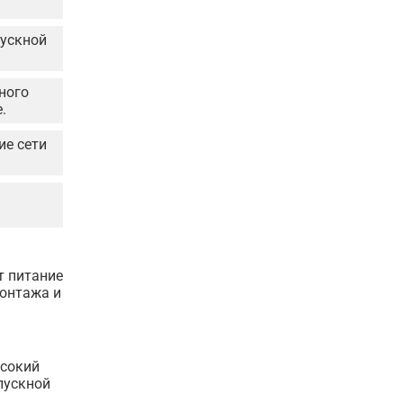
пускной
ного
.
ие сети
т питание
монтажа и
ысокий
пускной