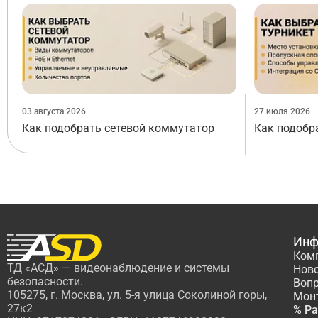
03 августа 2026
27 июля 2026
Как подобрать сетевой коммутатор
Как подобр
Инф
Ком
ТД «АСД» — видеонаблюдение и системы
Нов
безопасности.
Вопр
105275, г. Москва, ул. 5-я улица Соколиной горы,
Мон
27к2
% Р