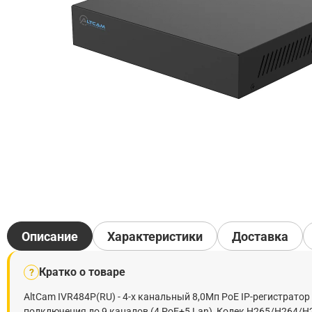
Описание
Характеристики
Доставка
Кратко о товаре
?
AltCam IVR484P(RU) - 4-х канальный 8,0Мп PoE IP-регистрат
подключения до 9 каналов (4 РоЕ+5 Lan), Кодек H265/H264