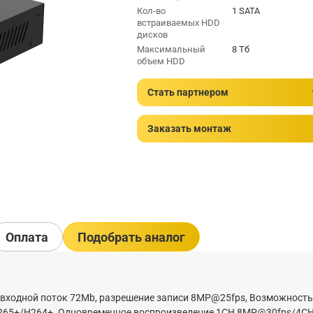
Кол-во
1 SATA
встраиваемых HDD
дисков
Максимальный
8 Тб
объем HDD
Стать партнером
Заказать монтаж
Оплата
Подобрать аналог
ор входной поток 72Mb, разрешение записи 8MP@25fps, Возможность
/H265+/H264+. Одновременное воспроизведение 1CH 8MP@30fps/4C