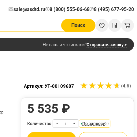
sale@asdtd.ru
8 (800) 555-06-68
8 (495) 677-95-20
?
?
Поиск
Отправить заявку >
Не нашли что искали?
★
★
★
★
★
★
★
★
★
★
(4,6)
Артикул: УТ-00109687
5 535 ₽
ор
Количество:
По запросу
−
+