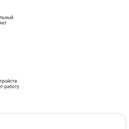
альный
яет
а
стройств
ет работу