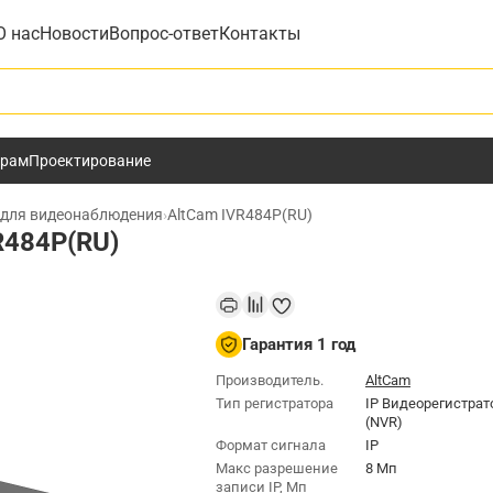
О нас
Новости
Вопрос-ответ
Контакты
у
ёрам
Проектирование
 для видеонаблюдения
›
AltCam IVR484P(RU)
R484P(RU)
Гарантия 1 год
Производитель.
AltCam
Тип регистратора
IP Видеорегистрат
(NVR)
Формат сигнала
IP
Макс разрешение
8 Мп
записи IP, Мп