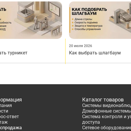
20 июля 2026
ать турникет
Как выбрать шлагбаум
ормация
Каталог товаров
пания
Системы видеонаблю
ости
Домофонные систем
ос-ответ
Система контроля и 
таж
доступа
аспродажа
Сетевое оборудовани