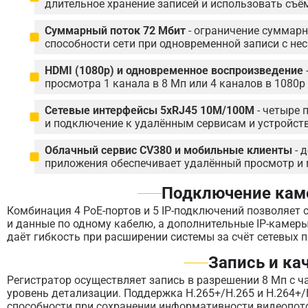
длительное хранение записей и использовать съё
Суммарный поток 72 Мбит
- ограничение суммарн
способности сети при одновременной записи с не
HDMI (1080р) и одновременное воспроизведение
просмотра 1 канала в 8 Мп или 4 каналов в 1080p
Сетевые интерфейсы 5xRJ45 10M/100M
- четыре 
и подключение к удалённым сервисам и устройст
Облачный сервис CV380 и мобильные клиенты
- 
приложения обеспечивает удалённый просмотр и м
Подключение кам
Комбинация 4 PoE-портов и 5 IP-подключений позволяет
и данные по одному кабелю, а дополнительные IP-камер
даёт гибкость при расширении системы за счёт сетевых 
Запись и ка
Регистратор осуществляет запись в разрешении 8 Мп с ча
уровень детализации. Поддержка H.265+/H.265 и H.264+/
способности при сохранении информативности видеопот