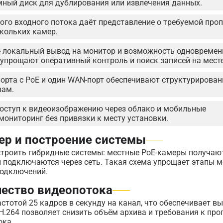
мный диск для дублирования или извлечения данных.
ого входного потока даёт представление о требуемой про
скольких камер.
- локальный вывод на монитор и возможность одновремен
 упрощают оперативный контроль и поиск записей на месте
порта с PoE и один WAN-порт обеспечивают структурирован
вам.
доступ к видеоизображению через облако и мобильные
ониторинг без привязки к месту установки.
ер и построение системы
 строить гибридные системы: местные PoE-камеры получаю
ы подключаются через сеть. Такая схема упрощает этапы 
подключений.
чество видеопотока
стотой 25 кадров в секунду на канал, что обеспечивает в
H.264 позволяет снизить объём архива и требования к про
ока.