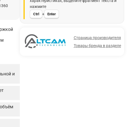
характеристиках, выделите фрагмент текста и
/1360
нажмите
Ctrl
Enter
+
ержкой
Страница производителя
ым
Товары бренда в разделе
льной и
ет
 объём