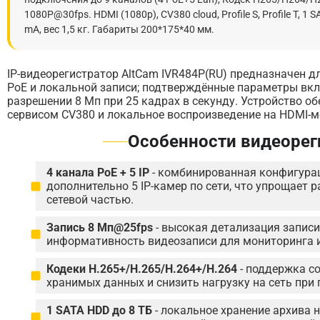
1080P@30fps. HDMI (1080р), CV380 cloud, Profile S, Profile T, 
mA, вес 1,5 кг. Габариты 200*175*40 мм.
IP-видеорегистратор AltCam IVR484P(RU) предназначен 
PoE и локальной записи; подтверждённые параметры вклю
разрешении 8 Мп при 25 кадрах в секунду. Устройство обе
сервисом CV380 и локальное воспроизведение на HDMI-м
Особенности видеорег
4 канала PoE + 5 IP
- комбинированная конфигурац
дополнительно 5 IP-камер по сети, что упрощает
сетевой частью.
Запись 8 Мп@25fps
- высокая детализация записи
информативность видеозаписи для мониторинга 
Кодеки H.265+/H.265/H.264+/H.264
- поддержка с
хранимых данных и снизить нагрузку на сеть при
1 SATA HDD до 8 ТБ
- локальное хранение архива 