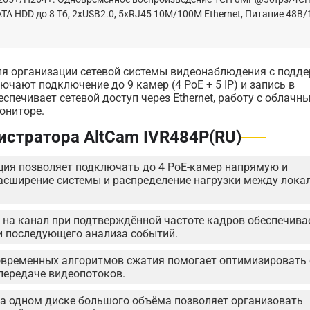
1 SATA HDD до 8 Тб, 2хUSB2.0, 5xRJ45 10M/100M Ethernet, Питание 48В
для организации сетевой системы видеонаблюдения с подд
чают подключение до 9 камер (4 PoE + 5 IP) и запись в
спечивает сетевой доступ через Ethernet, работу с облачн
ониторе.
истратора AltCam IVR484P(RU)
ия позволяет подключать до 4 PoE-камер напрямую и
 расширение системы и распределение нагрузки между лока
 на канал при подтверждённой частоте кадров обеспечива
и последующего анализа событий.
овременных алгоритмов сжатия помогает оптимизировать
 передаче видеопотоков.
на одном диске большого объёма позволяет организовать