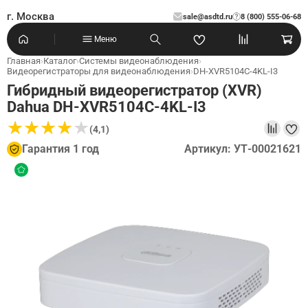
г. Москва
sale@asdtd.ru
8 (800) 555-06-68
?
Меню
Главная
›
Каталог
›
Системы видеонаблюдения
›
Видеорегистраторы для видеонаблюдения
›
DH-XVR5104C-4KL-I3
Гибридный видеорегистратор (XVR)
Dahua DH-XVR5104C-4KL-I3
★
★
★
★
★
★
★
★
★
★
(4,1)
Гарантия 1 год
Артикул: УТ-00021621