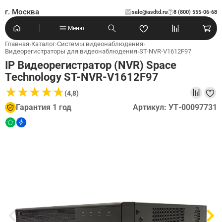
г. Москва
sale@asdtd.ru
8 (800) 555-06-68
?
Меню
Главная
›
Каталог
›
Системы видеонаблюдения
›
Видеорегистраторы для видеонаблюдения
›
ST-NVR-V1612F97
IP Видеорегистратор (NVR) Space
Technology ST-NVR-V1612F97
★
★
★
★
★
★
★
★
★
★
(4,8)
Гарантия 1 год
Артикул: УТ-00097731