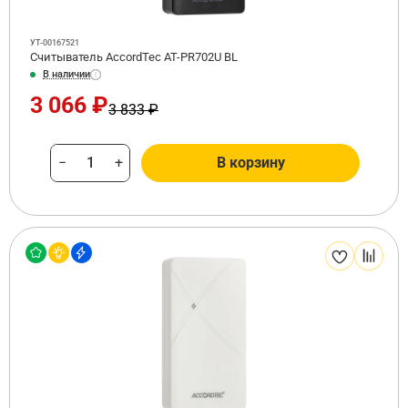
УТ-00167521
Считыватель AccordTec AT-PR702U BL
В наличии
3 066 ₽
3 833 ₽
−
+
В корзину