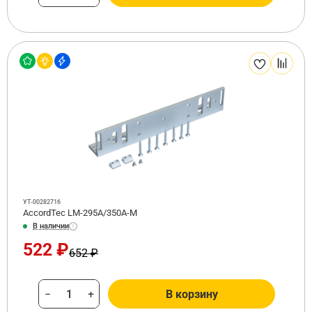
УТ-00282716
AccordTec LM-295A/350A-M
В наличии
522 ₽
652 ₽
−
+
В корзину