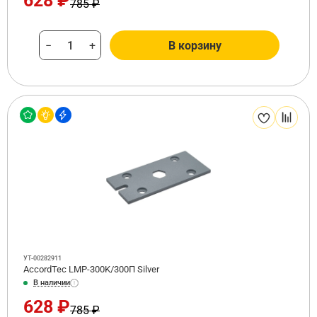
628 ₽
785 ₽
−
+
В корзину
УТ-00282911
AccordTec LMP-300K/300П Silver
В наличии
628 ₽
785 ₽