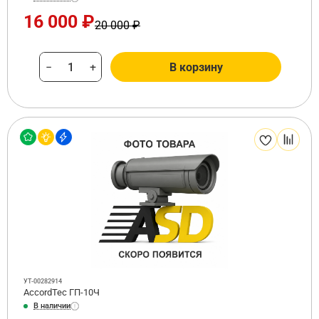
16 000 ₽
20 000 ₽
−
+
В корзину
УТ-00282914
AccordTec ГП-10Ч
В наличии