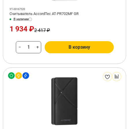
УТ-00167520
Считыватель AccordTec AT-PR702MF GR
В наличии
1 934 ₽
2 417 ₽
−
+
В корзину