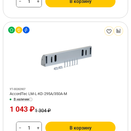
−
+
В корзину
УТ-00282907
AccordTec LM-L-KD-295A/350A-M
В наличии
1 043 ₽
1 304 ₽
−
+
В корзину