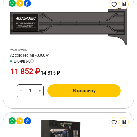
УТ-00167510
AccordTec MP-3000W
В наличии
11 852 ₽
14 815 ₽
−
+
В корзину