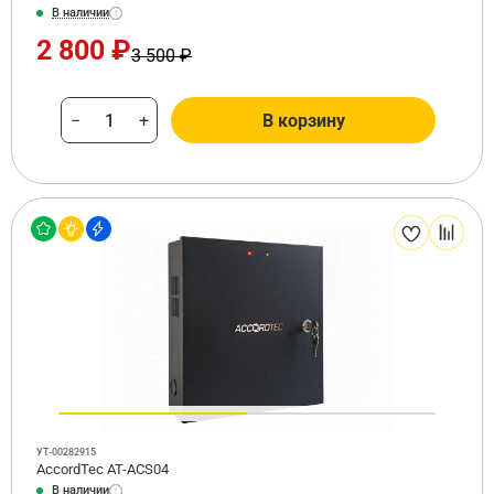
В наличии
2 800 ₽
3 500 ₽
−
+
В корзину
УТ-00282915
AccordTec AT-ACS04
В наличии