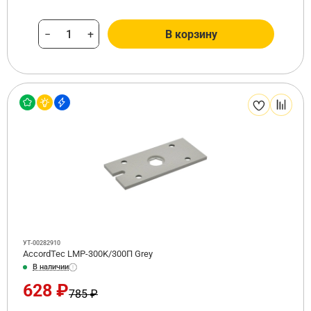
−
+
В корзину
УТ-00282910
AccordTec LMP-300K/300П Grey
В наличии
628 ₽
785 ₽