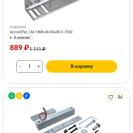
УТ-00167513
AccordTec LM-180K-M-35x45-S 7032
В наличии
889 ₽
1 111 ₽
−
+
В корзину