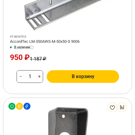
УТ-00167512
AccordTec LM-350AWS-M-50x50-S 9006
В наличии
950 ₽
1 187 ₽
−
+
В корзину