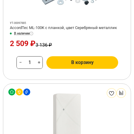
УТ-00097885
AccordTec ML-100K с планкой, цвет Серебряный металлик
В наличии
2 509 ₽
3 136 ₽
−
+
В корзину