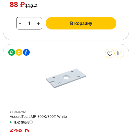
88 ₽
110 ₽
−
+
В корзину
УТ-00282912
AccordTec LMP-300K/300П White
В наличии