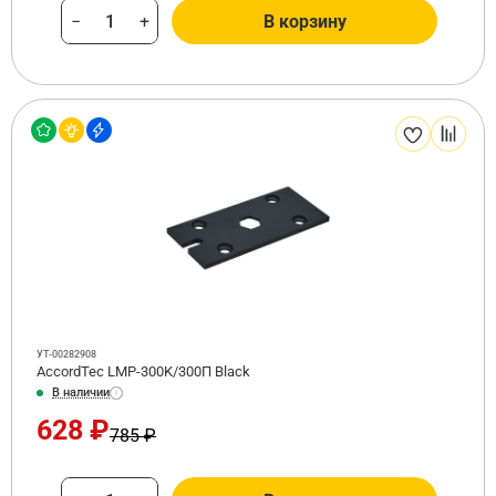
−
+
В корзину
УТ-00282908
AccordTec LMP-300K/300П Black
В наличии
628 ₽
785 ₽