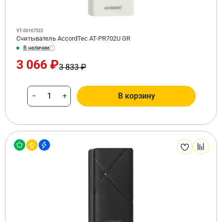
УТ-00167522
Считыватель AccordTec AT-PR702U GR
В наличии
3 066 ₽
3 833 ₽
−
+
В корзину