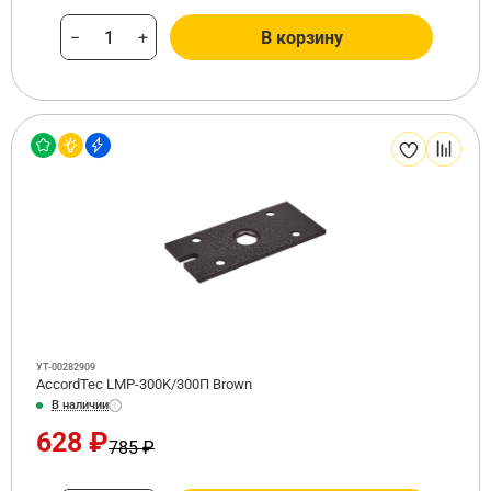
−
+
В корзину
УТ-00282909
AccordTec LMP-300K/300П Brown
В наличии
628 ₽
785 ₽