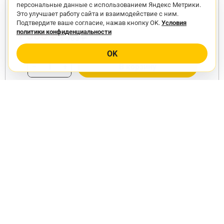
УТ-00167518
персональные данные с использованием Яндекс Метрики.
Считыватель AccordTec AT-PR702EM GR
Это улучшает работу сайта и взаимодействие с ним.
В наличии
Подтвердите ваше согласие, нажав кнопку OK.
Условия
1 586 ₽
политики конфиденциальности
1 983 ₽
OK
−
+
В корзину
Показать ещё
ТД «АСД» — видеонаблюдение и системы безопасности.
105275, г. Москва, ул. 5-я улица Соколиной горы, 27к2
ИНН: 9717074281 · ОГРН: 1187746988890
Политика конфиденциальности