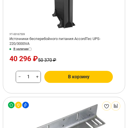
УТ-00167509
Источники бесперебойного питания AccordTec UPS-
220/3000VA
В наличии
40 296 ₽
50 370 ₽
−
+
В корзину