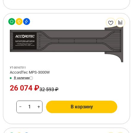
УТ-00167511
AccordTec MPS-3000W
В наличии
26 074 ₽
32 593 ₽
−
+
В корзину