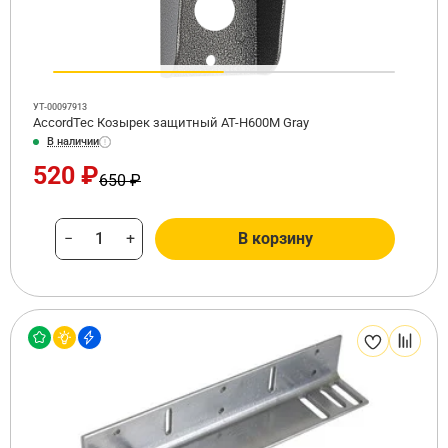
УТ-00097913
AccordTec Козырек защитный AT-H600M Gray
В наличии
520 ₽
650 ₽
−
+
В корзину