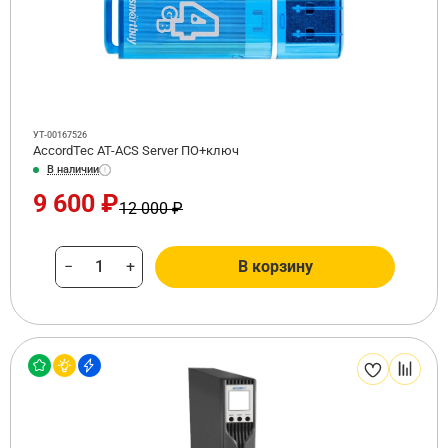
УТ-00167526
AccordTec AT-ACS Server ПО+ключ
В наличии
9 600 ₽
12 000 ₽
−
+
В корзину