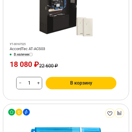
УТ-00167525
AccordTec AT-ACS03
В наличии
18 080 ₽
22 600 ₽
−
+
В корзину