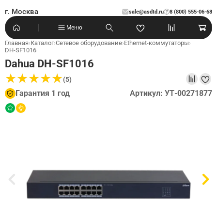
г. Москва
sale@asdtd.ru
8 (800) 555-06-68
?
Меню
Главная
›
Каталог
›
Сетевое оборудование
›
Ethernet-коммутаторы
›
DH-SF1016
Dahua DH-SF1016
★
★
★
★
★
★
★
★
★
★
(5)
Гарантия 1 год
Артикул: УТ-00271877