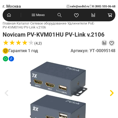
г. Москва
sale@asdtd.ru
8 (800) 555-06-68
?
Меню
Главная
›
Каталог
›
Сетевое оборудование
›
Удлинители PoE
›
PV-KVM01HU PV-Link v.2106
Novicam PV-KVM01HU PV-Link v.2106
★
★
★
★
★
★
★
★
★
★
(4,2)
Гарантия 1 год
Артикул: УТ-00095148