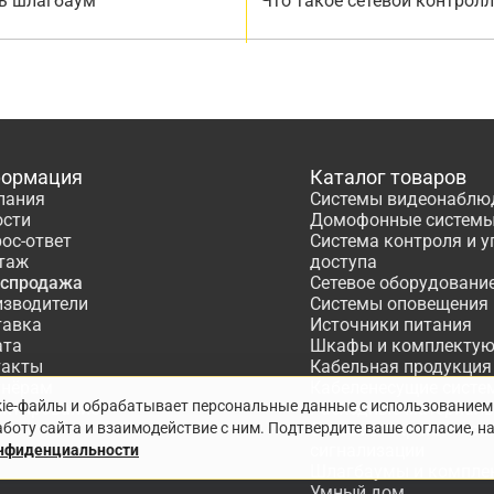
ь шлагбаум
Что такое сетевой контрол
ормация
Каталог товаров
пания
Системы видеонаблю
ости
Домофонные систем
ос-ответ
Система контроля и 
таж
доступа
аспродажа
Сетевое оборудовани
изводители
Системы оповещения
тавка
Источники питания
ата
Шкафы и комплекту
такты
Кабельная продукция
тнёрам
Кабеленесущие систе
kie-файлы и обрабатывает персональные данные с использованием
ектирование
Расходные материалы
боту сайта и взаимодействие с ним. Подтвердите ваше согласие, н
Системы охранно-по
сигнализации
онфиденциальности
Шлагбаумы и компле
Умный дом