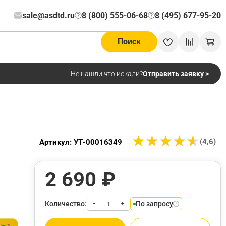
sale@asdtd.ru
8 (800) 555-06-68
8 (495) 677-95-20
?
?
Поиск
Отправить заявку >
Не нашли что искали?
★
★
★
★
★
★
★
★
★
★
(4,6)
Артикул: УТ-00016349
2 690 ₽
Количество:
По запросу
−
+