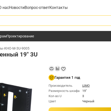
О нас
Новости
Вопрос-ответ
Контакты
у
ёрам
Проектирование
ны
›
КНО-М-3U-9005
енный 19" 3U
Гарантия 1 год
Производитель.
ЦМО
Размерность шкафа
19"
Кол-во U
3
Цвет
Черный