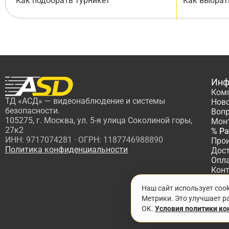
Как подобрать турникет
Как выбрат
Инф
Ком
ТД «АСД» — видеонаблюдение и системы
Нов
безопасности.
Вопр
105275, г. Москва, ул. 5-я улица Соколиной горы,
Мон
27к2
% Р
ИНН: 9717074281 · ОГРН: 1187746988890
Про
Политика конфиденциальности
Дос
Опл
Кон
Пар
Наш сайт использует coo
Про
Метрики. Это улучшает ра
OK.
Условия политики к