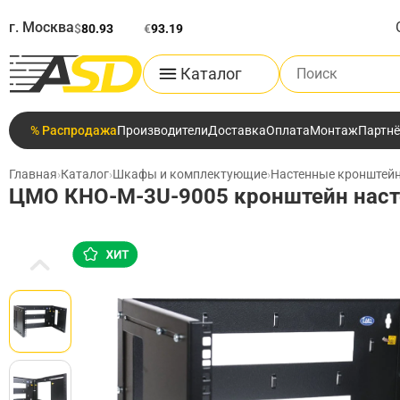
г. Москва
$
80.93
€
93.19
Поиск по каталог
Каталог
% Распродажа
Производители
Доставка
Оплата
Монтаж
Партн
Главная
›
Каталог
›
Шкафы и комплектующие
›
Настенные кронштей
ЦМО КНО-М-3U-9005 кронштейн наст