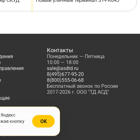
лер СКУД
Новый уличный терминал ST-FR043
Контакты
дения
Понедельник — Пятница
ы
10:00 — 18:00
управления
sale@asdtd.ru
8(495)677-95-20
е
8(800)555-06-68
Бесплатный звонок по России
2017-2026 г. ООО "ТД АСД"
ющие
мы
 Яндекс
, Инструменты
OK
ажав кнопку
жарной
ктующие