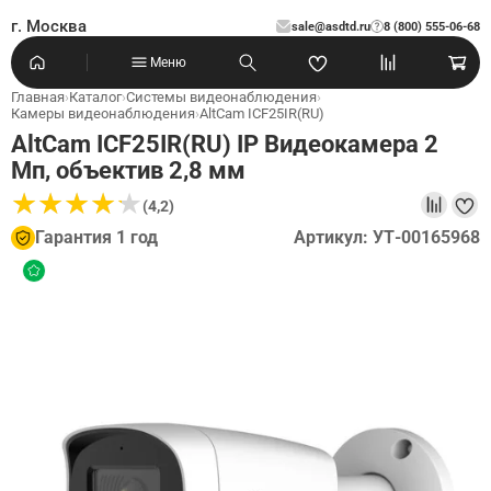
г. Москва
sale@asdtd.ru
8 (800) 555-06-68
?
Меню
Главная
›
Каталог
›
Системы видеонаблюдения
›
Камеры видеонаблюдения
›
AltCam ICF25IR(RU)
AltCam ICF25IR(RU) IP Видеокамера 2
Мп, объектив 2,8 мм
★
★
★
★
★
★
★
★
★
★
(4,2)
Гарантия 1 год
Артикул: УТ-00165968