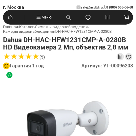
г. Москва
sale@asdtd.ru
8 (800) 555-06-68
?
Меню
Главная
›
Каталог
›
Системы видеонаблюдения
›
Камеры видеонаблюдения
›
DH-HAC-HFW1231CMP-A-0280B
Dahua DH-HAC-HFW1231CMP-A-0280B
HD Видеокамера 2 Мп, объектив 2,8 мм
★
★
★
★
★
★
★
★
★
★
(5)
Гарантия 1 год
Артикул: УТ-00096208