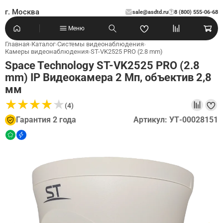
г. Москва
sale@asdtd.ru
8 (800) 555-06-68
?
Меню
Главная
›
Каталог
›
Системы видеонаблюдения
›
Камеры видеонаблюдения
›
ST-VK2525 PRO (2.8 mm)
Space Technology ST-VK2525 PRO (2.8
mm) IP Видеокамера 2 Мп, объектив 2,8
мм
★
★
★
★
★
★
★
★
★
★
(4)
Гарантия 2 года
Артикул: УТ-00028151